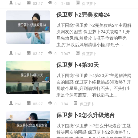
bwl
03-27
0
485
保卫萝卜
保卫萝卜2完美攻略24
以下围绕“保卫萝卜2完美攻略24”主题解
决网友的困惑 保卫萝卜24关攻略? 1,开
局先放风扇,然后攻击瓶子位置的甲壳
虫,打掉以后风扇清理小怪,绿瓶子...
bwl
03-27
0
947
保卫萝卜
保卫萝卜4第30天
以下围绕“保卫萝卜4第30天”主题解决网
友的困惑 保卫萝卜终极挑战30攻略? 开
局放个星星,升到满级打石头。石头打出
来是个深海蘑菇。 有钱后马上...
bwl
03-27
0
84
保卫萝卜
保卫萝卜2怎么升级炮台
以下围绕“保卫萝卜2怎么升级炮台”主题
解决网友的困惑 保卫萝卜92关攻略? 1.