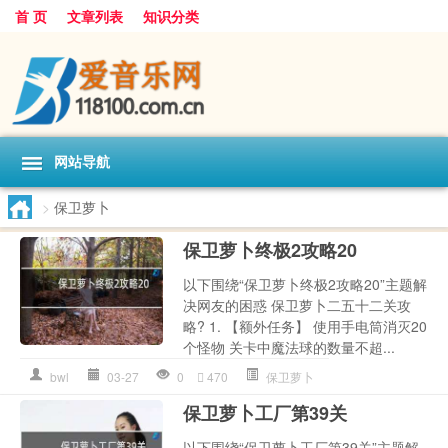
首 页
文章列表
知识分类
网站导航
>
保卫萝卜
保卫萝卜终极2攻略20
以下围绕“保卫萝卜终极2攻略20”主题解
决网友的困惑 保卫萝卜二五十二关攻
略? 1. 【额外任务】 使用手电筒消灭20
个怪物 关卡中魔法球的数量不超...
bwl
03-27
0
470
保卫萝卜
保卫萝卜工厂第39关
以下围绕“保卫萝卜工厂第39关”主题解