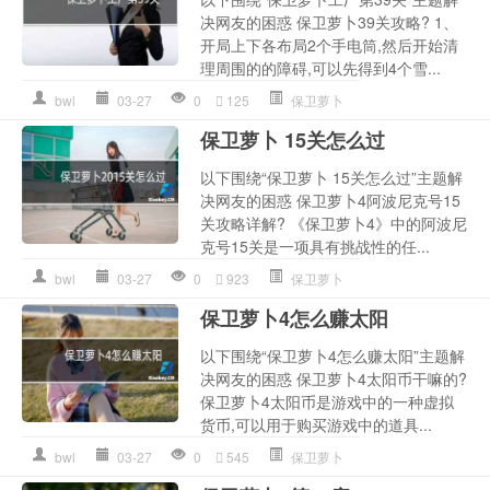
决网友的困惑 保卫萝卜39关攻略? 1、
开局上下各布局2个手电筒,然后开始清
理周围的的障碍,可以先得到4个雪...
bwl
03-27
0
125
保卫萝卜
保卫萝卜 15关怎么过
以下围绕“保卫萝卜 15关怎么过”主题解
决网友的困惑 保卫萝卜4阿波尼克号15
关攻略详解? 《保卫萝卜4》中的阿波尼
克号15关是一项具有挑战性的任...
bwl
03-27
0
923
保卫萝卜
保卫萝卜4怎么赚太阳
以下围绕“保卫萝卜4怎么赚太阳”主题解
决网友的困惑 保卫萝卜4太阳币干嘛的?
保卫萝卜4太阳币是游戏中的一种虚拟
货币,可以用于购买游戏中的道具...
bwl
03-27
0
545
保卫萝卜