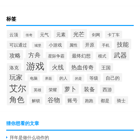
标签
光芒
云顶
元素
元气
剑网
卡丁车
传奇
技能
开原
可以通过
小游戏
属性
手机
城堡
武器
方舟
攻略
最终幻想
星际争霸
模式
游戏
火线
热血传奇
洛克
王国
玩家
自己的
等级
电脑
的人
的是
界面
艾尔
萝卜
装备
西游
荣耀
英雄
角色
谷物
账号
都是
骑士
解锁
跑跑
猜你想看的文章
拜年是做什么动作的