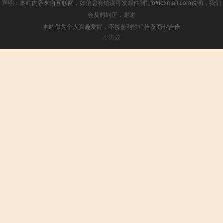
声明：本站内容来自互联网，如信息有错误可发邮件到f_fb#foxmail.com说明，我们
会及时纠正，谢谢
本站仅为个人兴趣爱好，不接盈利性广告及商业合作
小男孩