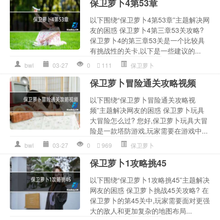
保卫萝卜4第53章
以下围绕“保卫萝卜4第53章”主题解决网
友的困惑 保卫萝卜4第三章53关攻略?
保卫萝卜4的第三章53关是一个比较具
有挑战性的关卡,以下是一些建议的...
bwl
03-27
0
111
保卫萝卜
保卫萝卜冒险通关攻略视频
以下围绕“保卫萝卜冒险通关攻略视
频”主题解决网友的困惑 保卫萝卜玩具
大冒险怎么过? 您好,保卫萝卜玩具大冒
险是一款塔防游戏,玩家需要在游戏中...
bwl
03-27
0
969
保卫萝卜
保卫萝卜1攻略挑45
以下围绕“保卫萝卜1攻略挑45”主题解决
网友的困惑 保卫萝卜挑战45关攻略? 在
保卫萝卜的第45关中,玩家需要面对更强
大的敌人和更加复杂的地图布局...