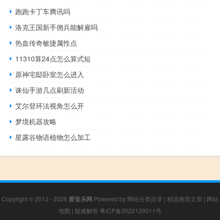
跑跑卡丁车腾讯吗
洛克王国新手佣兵能解雇吗
热血传奇敏捷属性点
11310算24点怎么算式短
原神宅邸卧室怎么进入
诛仙手游几点刷新活动
艾尔登环法视角怎么开
梦境机器攻略
星露谷物语植物怎么加工
Copyright © 2012 - 2026
爱音乐网
Powered by
网站分类目录
|
精选推荐文章
|
网站
地图
|
疑难解答
粤ICP备2022129511号