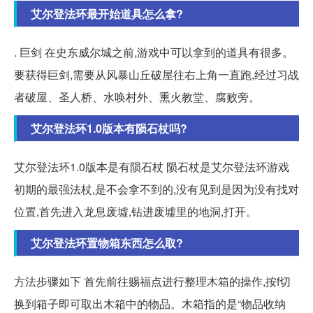
艾尔登法环最开始道具怎么拿?
. 巨剑 在史东威尔城之前,游戏中可以拿到的道具有很多。
要获得巨剑,需要从风暴山丘破屋往右上角一直跑,经过习战
者破屋、圣人桥、水唤村外、熏火教堂、腐败旁。
艾尔登法环1.0版本有陨石杖吗?
艾尔登法环1.0版本是有陨石杖 陨石杖是艾尔登法环游戏
初期的最强法杖,是不会拿不到的,没有见到是因为没有找对
位置,首先进入龙息废墟,钻进废墟里的地洞,打开。
艾尔登法环置物箱东西怎么取?
方法步骤如下 首先前往赐福点进行整理木箱的操作,按f切
换到箱子即可取出木箱中的物品。木箱指的是“物品收纳