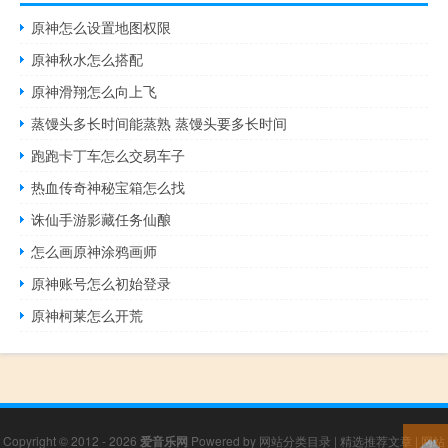
原神怎么设置地图权限
原神秋水怎么搭配
原神滑翔怎么向上飞
蒸馒头多长时间能蒸熟 蒸馒头要多长时间
跑跑卡丁车怎么交易车子
热血传奇神秘宝箱怎么找
诛仙手游影藏任务仙酿
怎么画原神涂鸦画师
原神账号怎么初始登录
原神柯莱怎么开荒
Copyright © 2012 - 2026
爱音乐网
Powered by
网站分类目录
|
精选推荐文章
|
网站