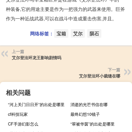
种装备,它的用途主要是作为一把强力的武器来使用。巨斧
作为一种近战武器,可以在战斗中造成重击伤害,并且。
网络标签：
宝箱
艾尔
陨石
上一篇
艾尔登法环龙王影响剧情吗
下一篇
艾尔登法环小裁缝在哪
相关问题
“河上关门日日开”的出处是哪里
消逝的光芒书信在哪
cf科技玩家
最终幻想10镜子
CF手游幻影怎么
“翠被华茵”的出处是哪里