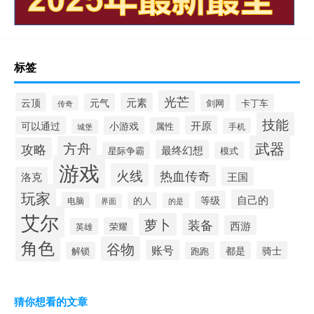
标签
光芒
云顶
元素
元气
剑网
卡丁车
传奇
技能
开原
可以通过
小游戏
属性
手机
城堡
武器
方舟
攻略
最终幻想
星际争霸
模式
游戏
火线
热血传奇
洛克
王国
玩家
自己的
等级
电脑
的人
的是
界面
艾尔
萝卜
装备
西游
荣耀
英雄
角色
谷物
账号
都是
骑士
解锁
跑跑
猜你想看的文章