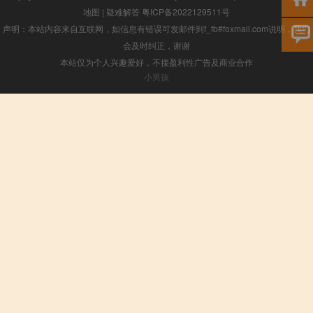
地图
|
疑难解答
粤ICP备2022129511号
声明：本站内容来自互联网，如信息有错误可发邮件到f_fb#foxmail.com说明，我们
会及时纠正，谢谢
本站仅为个人兴趣爱好，不接盈利性广告及商业合作
小男孩