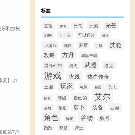
标签
光芒
云顶
元素
元气
传奇
娱乐和放松
可以通过
剑网
卡丁车
城堡
技能
开原
小游戏
属性
手机
方舟
攻略
星际争霸
武器
最终幻想
洛克
模式
游戏
火线
热血传奇
修复】功
玩家
王国
电脑
的人
界面
艾尔
自己的
等级
的是
萝卜
装备
西游
荣耀
英雄
角色
谷物
账号
解锁
都是
骑士
跑跑
知道第7丹