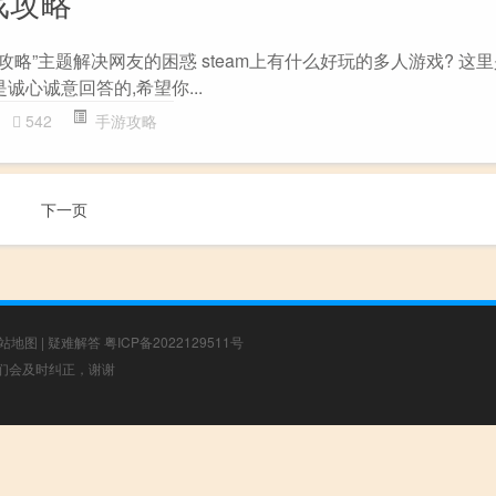
游戏攻略
o游戏攻略”主题解决网友的困惑 steam上有什么好玩的多人游戏? 这
诚心诚意回答的,希望你...
542
手游攻略
下一页
站地图
|
疑难解答
粤ICP备2022129511号
，我们会及时纠正，谢谢