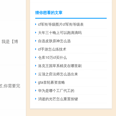
猜你想看的文章
cf军衔等级图片cf军衔等级表
大年三十晚上可以跑滴滴吗
自选皮肤原神怎么选
 我是【博
cf手游怎么练技术
仓库10万cf买什么
洛克王国草系精灵在哪里刷
云顶之弈法师怎么选出来
gta首轮募资攻略
笠,你需要完
华为是哪个工厂代工的
消逝的光芒怎么重置按键