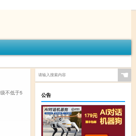
☚
等级不低于5
公告