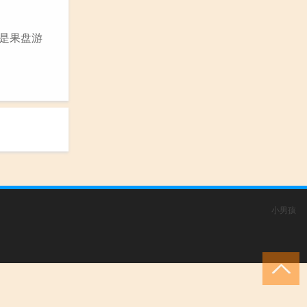
里是果盘游
小男孩