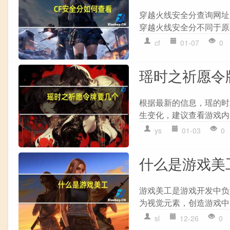
穿越火线安全分查询网址：https:
穿越火线安全分不同于原
cf
01-07
0
瑶时之祈愿令
根据最新的信息，瑶的时
生变化，建议查看游戏内
ys
01-03
0
什么是游戏美
游戏美工是游戏开发中负
为视觉元素，创造游戏中
sl
12-26
0