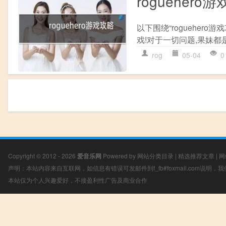
roguehero
以下围绕“rogueher
戏!对于一切问题,果妹都是
rog
05-04
0
Copyright © 2012 - 2026
爱音乐网
Powered by
网站分类目录
|
精选推荐文章
|
网
声明：本站内容来自互联网，如信息有错误可发邮件到f_fb#foxmail.com说明
本站仅为个人兴趣爱好，不接盈利性广告及商业合作