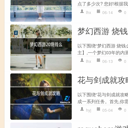
点了多少次? 您好!根据我
lhx
06-14
0
梦幻西游 烧
以下围绕“梦幻西游 烧钱
主】,一个梦幻03年的内测
lhx
06-13
0
花与剑成就攻
以下围绕“花与剑成就攻略
成一系列任务。首先,你需要
hyj
05-04
0