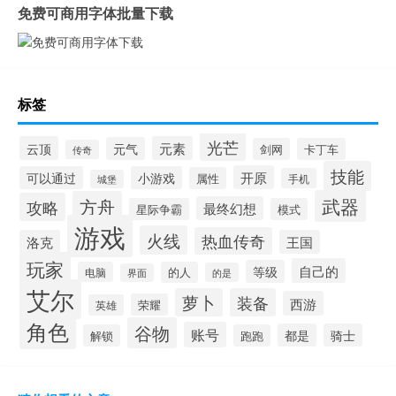
免费可商用字体批量下载
标签
光芒
云顶
元素
元气
剑网
卡丁车
传奇
技能
开原
可以通过
小游戏
属性
手机
城堡
武器
方舟
攻略
最终幻想
星际争霸
模式
游戏
火线
热血传奇
洛克
王国
玩家
自己的
等级
电脑
的人
的是
界面
艾尔
萝卜
装备
西游
荣耀
英雄
角色
谷物
账号
都是
骑士
解锁
跑跑