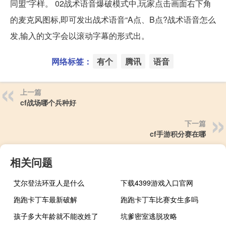
同盟”字样。 02战术语音爆破模式中,玩家点击画面右下角
的麦克风图标,即可发出战术语音“A点、B点?战术语音怎么
发,输入的文字会以滚动字幕的形式出。
网络标签：
有个
腾讯
语音
上一篇
cf战场哪个兵种好
下一篇
cf手游积分赛在哪
相关问题
艾尔登法环亚人是什么
下载4399游戏入口官网
跑跑卡丁车最新破解
跑跑卡丁车比赛女生多吗
孩子多大年龄就不能改姓了
坑爹密室逃脱攻略