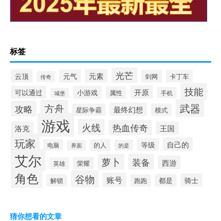
标签
光芒
云顶
元素
元气
剑网
卡丁车
传奇
技能
开原
可以通过
小游戏
属性
手机
城堡
武器
方舟
攻略
最终幻想
星际争霸
模式
游戏
火线
热血传奇
洛克
王国
玩家
自己的
等级
电脑
的人
的是
界面
艾尔
萝卜
装备
西游
荣耀
英雄
角色
谷物
账号
都是
骑士
解锁
跑跑
猜你想看的文章