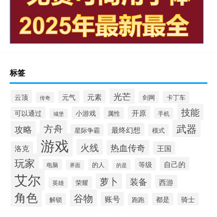
标签
光芒
云顶
元素
元气
剑网
卡丁车
传奇
技能
开原
可以通过
小游戏
属性
手机
城堡
武器
方舟
攻略
最终幻想
星际争霸
模式
游戏
火线
热血传奇
洛克
王国
玩家
自己的
等级
电脑
的人
的是
界面
艾尔
萝卜
装备
西游
荣耀
英雄
角色
谷物
账号
都是
骑士
解锁
跑跑