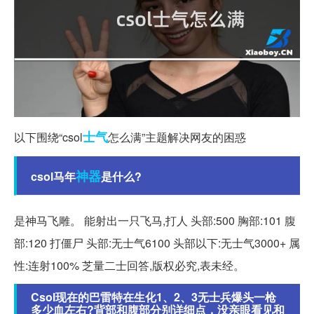
士气
以下围绕“csol
怎么满”主题解决网友的困惑
神器
csol马年
是什么?
是神马飞雕。 能射出一只飞马,打人 头部:500 胸部:101 腹
部:120 打僵尸 头部:无士气6100 头部以下:无士气3000+ 属
性:连射100% 芝量二士回答,版权必究,表未经。
Csol现在的巴雷特在生化1、2、3无士兵爆头一枪
多少血左右?背部和腹部分别详细点，没亲眼看见和