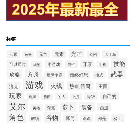
标签
光芒
云顶
元素
元气
剑网
卡丁车
传奇
技能
开原
可以通过
小游戏
属性
手机
城堡
武器
方舟
攻略
最终幻想
星际争霸
模式
游戏
火线
热血传奇
洛克
王国
玩家
自己的
等级
电脑
的人
的是
界面
艾尔
萝卜
装备
西游
荣耀
英雄
角色
谷物
账号
都是
骑士
解锁
跑跑