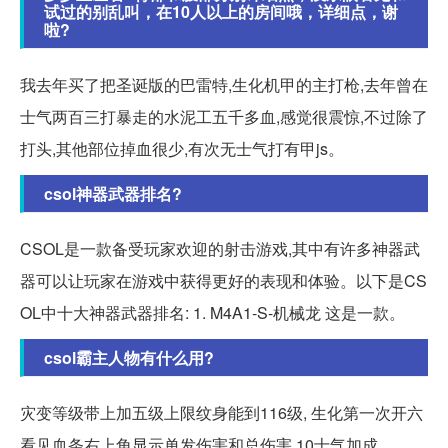
试过的别乱叫，在10人以上的房间哦，详细点，谢
啦?
我去年买了把圣诞版的巴雷特,生化机甲的主打枪,去年曾在
士气两百三打暴走的水泥工五千多血,感觉很震惊,不过除了
打头,其他部位掉血很少,有次无士气打有甲js。
csol神器武器排名?
CSOL是一款备受玩家欢迎的射击游戏,其中有许多神器武
器可以让玩家在游戏中获得更好的表现和体验。以下是CS
OL中十大神器武器排名: 1. M4A1-S-机械龙 这是一款。
csol霸主人物有什么用?
灾变等级带上加五级上限纹身能到116级, 生化第一次开六
看见血条右上角显示单发伤害和总伤害,10士气加成