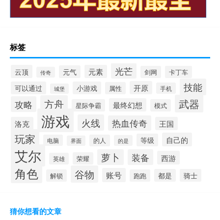
标签
光芒
云顶
元素
元气
剑网
卡丁车
传奇
技能
开原
可以通过
小游戏
属性
手机
城堡
武器
方舟
攻略
最终幻想
星际争霸
模式
游戏
火线
热血传奇
洛克
王国
玩家
自己的
等级
电脑
的人
的是
界面
艾尔
萝卜
装备
西游
荣耀
英雄
角色
谷物
账号
都是
骑士
解锁
跑跑
猜你想看的文章