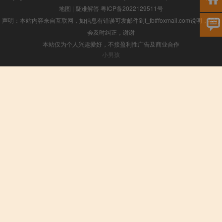
地图
|
疑难解答
粤ICP备2022129511号
声明：本站内容来自互联网，如信息有错误可发邮件到f_fb#foxmail.com说明，我们
会及时纠正，谢谢
本站仅为个人兴趣爱好，不接盈利性广告及商业合作
小男孩