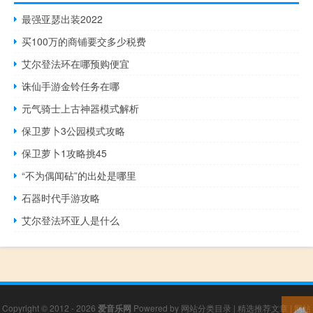
最强亚瑟出装2022
买100万的商铺要交多少税费
艾尔登法环在哪预购便宜
诛仙手游金铃任务在哪
元气骑士上古神器模式解析
保卫萝卜3公园模式攻略
保卫萝卜1攻略挑45
“不为偶闻砧”的出处是哪里
石器时代手游攻略
艾尔登法环亚人是什么
Copyright © 2012 - 2026
爱音乐网
Powered by
网站分类目录
|
精选推荐文章
|
网站