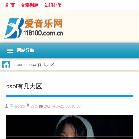
首 页
文章列表
知识分类
网站导航
>
csol
>
csol有几大区
csol有几大区
csol
网友:
cso
2024-03-29 00:40:07