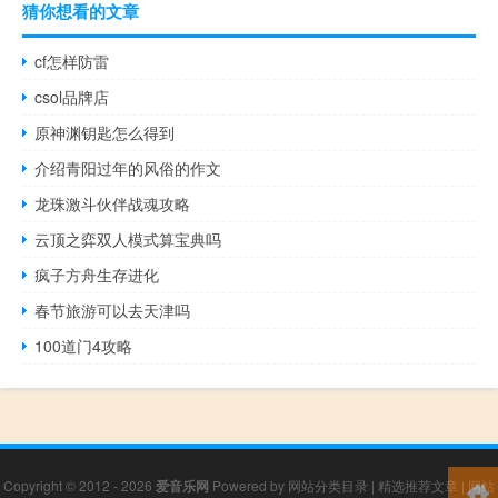
猜你想看的文章
cf怎样防雷
csol品牌店
原神渊钥匙怎么得到
介绍青阳过年的风俗的作文
龙珠激斗伙伴战魂攻略
云顶之弈双人模式算宝典吗
疯子方舟生存进化
春节旅游可以去天津吗
100道门4攻略
Copyright © 2012 - 2026
爱音乐网
Powered by
网站分类目录
|
精选推荐文章
|
网站