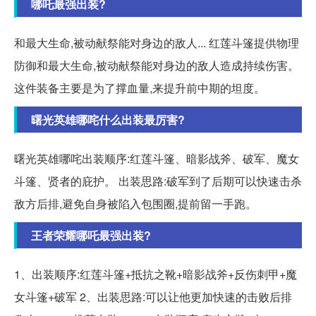
哪吒最强出装?
和最大生命,被动献祭能对身边的敌人... 红莲斗篷提供物理
防御和最大生命,被动献祭能对身边的敌人造成持续伤害。
这件装备主要是为了撑血量,来提升前中期的坦度。
曙光英雄哪咤什么出装最厉害?
曙光英雄哪咤出装顺序:红莲斗篷、暗影战斧、破军、魔女
斗篷、贤者的庇护。 出装思路:破军到了后期可以快速击杀
敌方后排,避免自身被陷入包围圈,提前留一手跑。
王者荣耀哪吒最强出装?
1、出装顺序:红莲斗篷+抵抗之靴+暗影战斧+反伤刺甲+魔
女斗篷+破军 2、出装思路:可以让他更加快速的击败后排