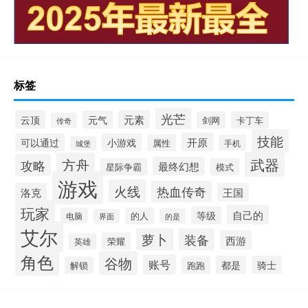
标签
光芒
云顶
元素
元气
剑网
卡丁车
传奇
技能
开原
可以通过
小游戏
属性
手机
城堡
武器
方舟
攻略
最终幻想
星际争霸
模式
游戏
火线
热血传奇
洛克
王国
玩家
自己的
等级
电脑
的人
的是
界面
艾尔
萝卜
装备
西游
荣耀
英雄
角色
谷物
账号
都是
骑士
解锁
跑跑