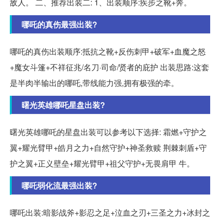
敌人。 二、推荐出装二: 1、出装顺序:疾步之靴+奔。
哪吒的真伤最强出装?
哪吒的真伤出装顺序:抵抗之靴+反伤刺甲+破军+血魔之怒
+魔女斗篷+不祥征兆/名刀·司命/贤者的庇护 出装思路:这套
是半肉半输出的哪吒,带线能力强,拥有极强的牵。
曙光英雄哪吒星盘出装?
曙光英雄哪吒的星盘出装可以参考以下选择: 霜燃+守护之
翼+耀光臂甲+皓月之力+自然守护+神圣救赎 荆棘刺盾+守
护之翼+正义壁垒+耀光臂甲+祖父守护+无畏肩甲 牛。
哪吒弱化流最强出装?
哪吒出装:暗影战斧+影忍之足+泣血之刃+三圣之力+冰封之