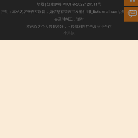
地图
|
疑难解答
粤ICP备2022129511号
声明：本站内容来自互联网，如信息有错误可发邮件到f_fb#foxmail.com说明，我们
会及时纠正，谢谢
本站仅为个人兴趣爱好，不接盈利性广告及商业合作
小男孩