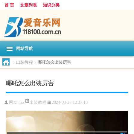
首 页
文章列表
知识分类
网站导航
>
出装教程
>
哪吒怎么出装厉害
哪吒怎么出装厉害
出装教程
网友:
nzz
2024-03-27 12:27:10