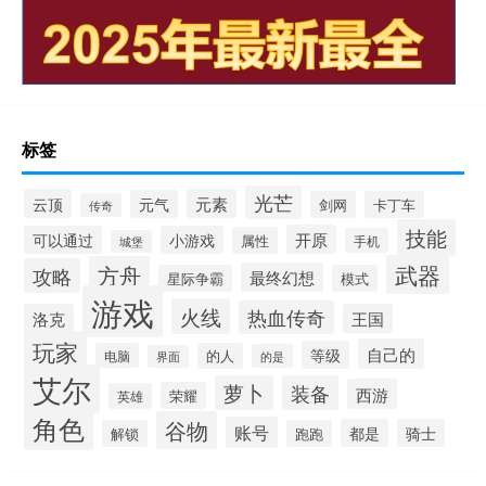
标签
光芒
云顶
元素
元气
剑网
卡丁车
传奇
技能
开原
可以通过
小游戏
属性
手机
城堡
武器
方舟
攻略
最终幻想
星际争霸
模式
游戏
火线
热血传奇
洛克
王国
玩家
自己的
等级
电脑
的人
的是
界面
艾尔
萝卜
装备
西游
荣耀
英雄
角色
谷物
账号
都是
骑士
解锁
跑跑