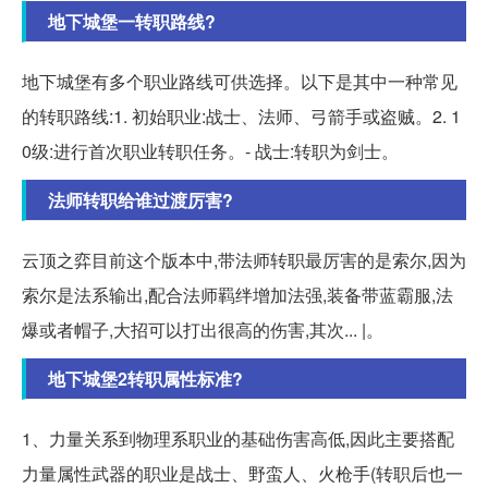
地下城堡一转职路线?
地下城堡有多个职业路线可供选择。以下是其中一种常见
的转职路线:1. 初始职业:战士、法师、弓箭手或盗贼。2. 1
0级:进行首次职业转职任务。- 战士:转职为剑士。
法师转职给谁过渡厉害?
云顶之弈目前这个版本中,带法师转职最厉害的是索尔,因为
索尔是法系输出,配合法师羁绊增加法强,装备带蓝霸服,法
爆或者帽子,大招可以打出很高的伤害,其次... |。
地下城堡2转职属性标准?
1、力量关系到物理系职业的基础伤害高低,因此主要搭配
力量属性武器的职业是战士、野蛮人、火枪手(转职后也一