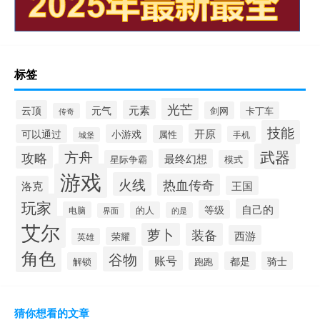
标签
光芒
云顶
元素
元气
剑网
卡丁车
传奇
技能
开原
可以通过
小游戏
属性
手机
城堡
武器
方舟
攻略
最终幻想
星际争霸
模式
游戏
火线
热血传奇
洛克
王国
玩家
自己的
等级
电脑
的人
的是
界面
艾尔
萝卜
装备
西游
荣耀
英雄
角色
谷物
账号
都是
骑士
解锁
跑跑
猜你想看的文章