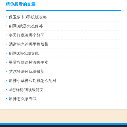
猜你想看的文章
保卫萝卜3手机版攻略
剑网3武器怎么修补
冬天打底液哪个好闻
消逝的光芒哪里搜胶带
剑网3怎么加支线
星露谷物语树液哪里卖
艾尔登法环玩法最新
原神小草神和胡桃怎么配对
cf怎样得到顶级符文
原神怎么拿专武