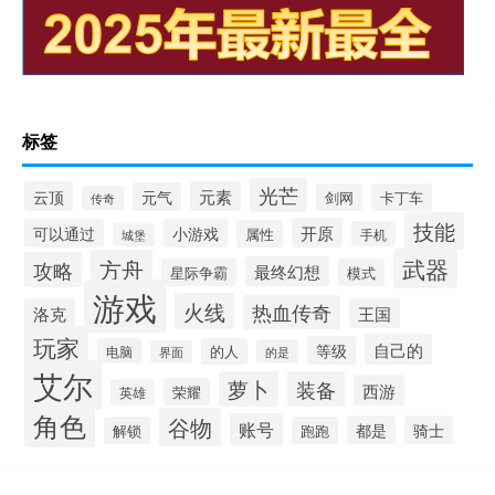
标签
光芒
云顶
元素
元气
剑网
卡丁车
传奇
技能
开原
可以通过
小游戏
属性
手机
城堡
武器
方舟
攻略
最终幻想
星际争霸
模式
游戏
火线
热血传奇
洛克
王国
玩家
自己的
等级
电脑
的人
的是
界面
艾尔
萝卜
装备
西游
荣耀
英雄
角色
谷物
账号
都是
骑士
解锁
跑跑