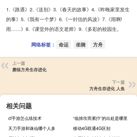
1.《路遇》2.《送别》3.《春天的故事》4.《昨晚家里发生
的事》5.《我有一个梦》6.《一封信的风波》7.《雨啊!
雨……》8.《课堂外的语文老师》9.《多彩的校园生。
网络标签：
命运
坐骑
方舟
上一篇
磨练方舟生存进化
下一篇
方舟生存进化 人鱼
相关问题
cf手游怎么练技术
“临揜坎而累抃”的出处是哪里
天刀手游和诛仙哪个人多
移动4G联通4G区别