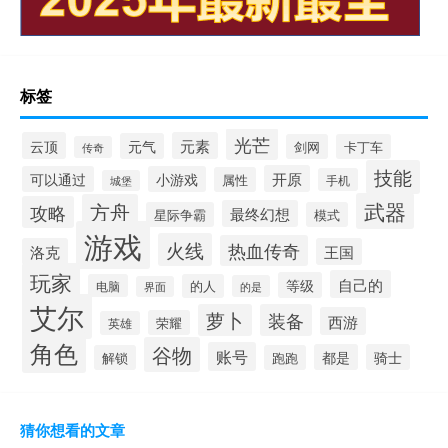
标签
光芒
云顶
元素
元气
剑网
卡丁车
传奇
技能
开原
可以通过
小游戏
属性
手机
城堡
武器
方舟
攻略
最终幻想
星际争霸
模式
游戏
火线
热血传奇
洛克
王国
玩家
自己的
等级
电脑
的人
的是
界面
艾尔
萝卜
装备
西游
荣耀
英雄
角色
谷物
账号
都是
骑士
解锁
跑跑
猜你想看的文章