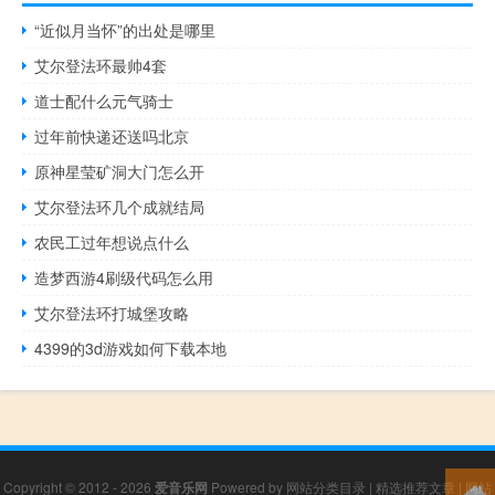
“近似月当怀”的出处是哪里
艾尔登法环最帅4套
道士配什么元气骑士
过年前快递还送吗北京
原神星莹矿洞大门怎么开
艾尔登法环几个成就结局
农民工过年想说点什么
造梦西游4刷级代码怎么用
艾尔登法环打城堡攻略
4399的3d游戏如何下载本地
Copyright © 2012 - 2026
爱音乐网
Powered by
网站分类目录
|
精选推荐文章
|
网站