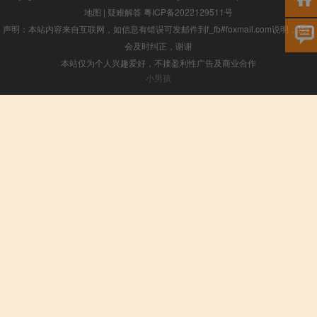
地图
|
疑难解答
粤ICP备2022129511号
声明：本站内容来自互联网，如信息有错误可发邮件到f_fb#foxmail.com说明，我们
会及时纠正，谢谢
本站仅为个人兴趣爱好，不接盈利性广告及商业合作
小男孩