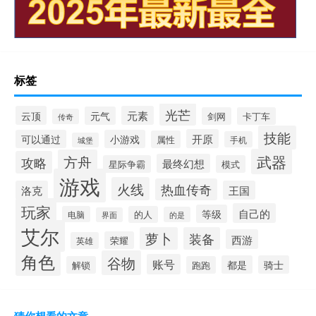
标签
光芒
云顶
元素
元气
剑网
卡丁车
传奇
技能
开原
可以通过
小游戏
属性
手机
城堡
武器
方舟
攻略
最终幻想
星际争霸
模式
游戏
火线
热血传奇
洛克
王国
玩家
自己的
等级
电脑
的人
的是
界面
艾尔
萝卜
装备
西游
荣耀
英雄
角色
谷物
账号
都是
骑士
解锁
跑跑