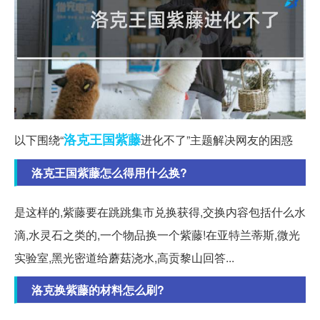
洛克
王国
紫藤
以下围绕“
进化不了”主题解决网友的困惑
洛克王国紫藤怎么得用什么换?
是这样的,紫藤要在跳跳集市兑换获得,交换内容包括什么水
滴,水灵石之类的,一个物品换一个紫藤!在亚特兰蒂斯,微光
实验室,黑光密道给蘑菇浇水,高贡黎山回答...
洛克换紫藤的材料怎么刷?