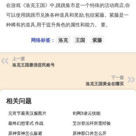
在游戏《洛克王国》中,跳跳集市是一个特殊的活动商店,你
可以使用跳跳币兑换各种道具和奖励,包括紫藤。紫藤是一
种稀有的道具,用于提升角色的属性和能力。 要。
网络标签：
洛克
王国
紫藤
上一篇
洛克王国最强贫民账号
下一篇
洛克王国黄金在哪买
相关问题
元宵节最美汉服图片
剑网3凌云技能
最终幻想零式 作战
艾尔登法环所需经验
原神雷神怎么躲避
原神那口井怎么开