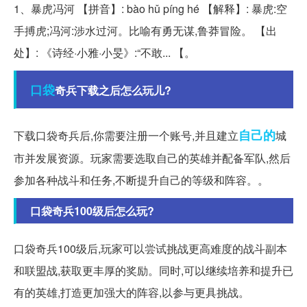
1、暴虎冯河 【拼音】: bào hǔ píng hé 【解释】: 暴虎:空
手搏虎;冯河:涉水过河。比喻有勇无谋,鲁莽冒险。 【出
处】: 《诗经·小雅·小旻》:“不敢... 【。
口袋
奇兵下载之后怎么玩儿?
自己的
下载口袋奇兵后,你需要注册一个账号,并且建立
城
市并发展资源。玩家需要选取自己的英雄并配备军队,然后
参加各种战斗和任务,不断提升自己的等级和阵容。。
口袋奇兵100级后怎么玩?
口袋奇兵100级后,玩家可以尝试挑战更高难度的战斗副本
和联盟战,获取更丰厚的奖励。同时,可以继续培养和提升已
有的英雄,打造更加强大的阵容,以参与更具挑战。