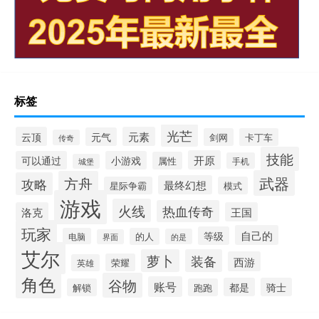
标签
光芒
云顶
元素
元气
剑网
卡丁车
传奇
技能
开原
可以通过
小游戏
属性
手机
城堡
武器
方舟
攻略
最终幻想
星际争霸
模式
游戏
火线
热血传奇
洛克
王国
玩家
自己的
等级
电脑
的人
的是
界面
艾尔
萝卜
装备
西游
荣耀
英雄
角色
谷物
账号
都是
骑士
解锁
跑跑