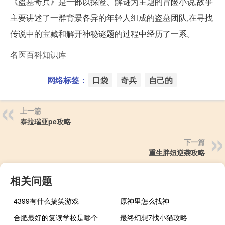
《盗墓奇兵》是一部以探险、解谜为主题的冒险小说,故事
主要讲述了一群背景各异的年轻人组成的盗墓团队,在寻找
传说中的宝藏和解开神秘谜题的过程中经历了一系。
名医百科知识库
网络标签：
口袋
奇兵
自己的
上一篇
泰拉瑞亚pe攻略
下一篇
重生胖妞逆袭攻略
相关问题
4399有什么搞笑游戏
原神里怎么找神
合肥最好的复读学校是哪个
最终幻想7找小猫攻略