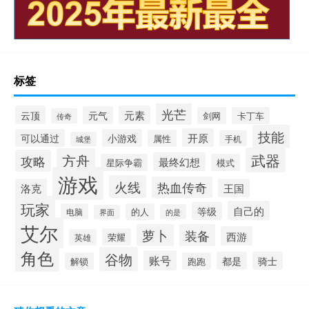
标签
光芒
云顶
元素
元气
剑网
卡丁车
传奇
技能
开原
可以通过
小游戏
属性
手机
城堡
武器
方舟
攻略
最终幻想
星际争霸
模式
游戏
火线
热血传奇
洛克
王国
玩家
自己的
等级
电脑
的人
的是
界面
艾尔
萝卜
装备
西游
荣耀
英雄
角色
谷物
账号
都是
骑士
解锁
跑跑