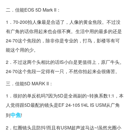
二．佳能EOS 5D Mark II：
1．70-200拍人像最是合适了，人像的黄金焦段。不过没
有广角的话你用起来也会很不爽。生活中用的最多的还是
24-70这个焦段的，除非你是专业的，打鸟，影楼等有可
能这个用的少。
2．不过这两个头相比的话IS小白是更值得上，原厂牛头。
24-70这个焦段一定得有一只，不然你拍起来会很痛苦。
三．佳能5D MARK II：
1．很好的单反机吗?因为5D是全画副的~转换系数1:1，本
人觉得跟5D最配的镜头是EF 24-105 f/4L IS USM从广角
中焦
到
!
2．红圈镜头且防抖!而且有USM超声波马达~!虽然光圈小