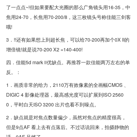
了一点点~!但如果要配大光圈的那么广角镜头用16-35，中
焦用24-70，长焦用70-200/8，这三枚镜头号称佳能三剑客
哦!
3．!!还有如果想上到超长焦，可以给70-200再加个0X II的
增倍镜!就是说70-200 X2 =140-400!
四．佳能5d mark ii优缺点。再推荐一款佳能两万左右的单
反。：
1．画质非常的给力，2110万有效像素的全画幅CMOS 、
DIGIC 4 影像处理器，最高感光度可以扩展到ISO 2560
0，平时白天ISO 3200 出片也看不到噪点。
2．缺点就是对焦点数量偏少，虽然对焦点的精度很高，
但是9点AF 看上去有点落后。不过话说回来，拍摄静物的
话，9AF 足够了。