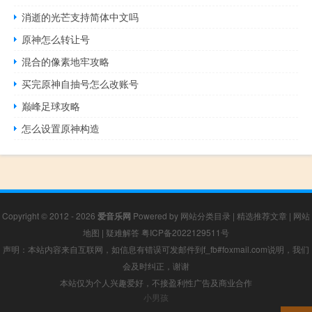
消逝的光芒支持简体中文吗
原神怎么转让号
混合的像素地牢攻略
买完原神自抽号怎么改账号
巅峰足球攻略
怎么设置原神构造
Copyright © 2012 - 2026
爱音乐网
Powered by
网站分类目录
|
精选推荐文章
|
网站
地图
|
疑难解答
粤ICP备2022129511号
声明：本站内容来自互联网，如信息有错误可发邮件到f_fb#foxmail.com说明，我们
会及时纠正，谢谢
本站仅为个人兴趣爱好，不接盈利性广告及商业合作
小男孩