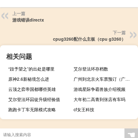
上一篇
游戏错误directx
下一篇
cpug3260配什么主板（cpu g3260）
相关问题
“跂予望之”的出处是哪里
艾尔登法环存档数
原神2.6新秘境怎么进
广州到北京火车票预订（广州到北京火车票）
云顶之弈帝国都哪些英雄
游戏星际争霸兽族介绍视频
艾尔登法环囚徒升级经验值
大年初二高青到张店有车吗
跑跑卡丁车无限模式攻略
cf女王科技
☚