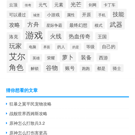
光芒
云顶
元素
元气
剑网
卡丁车
传奇
技能
开原
可以通过
小游戏
属性
手机
城堡
武器
方舟
攻略
最终幻想
星际争霸
模式
游戏
火线
热血传奇
洛克
王国
玩家
自己的
等级
电脑
的人
的是
界面
艾尔
萝卜
装备
西游
荣耀
英雄
角色
谷物
账号
都是
骑士
解锁
跑跑
猜你想看的文章
狂暴之翼平民宠物攻略
战舰世界西姆斯攻略
原神怎么打散兵3.2
原神怎么打伤害更高