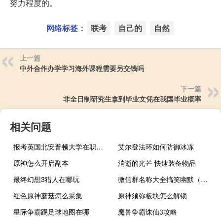
努力程度的。
网络标签：
联考
自己的
自然
上一篇
中外合作办学学习海外课程需要另交钱吗
下一篇
非全日制研究生拿到毕业文凭在我国毕业概率
相关问题
报考英国北安普顿大学在职研究生需要哪些条件
艾尔登法环如何防御冰冻
原神怎么开启副本
消逝的光芒 快速装备物品
最终幻想3猎人在哪玩
微信群名称大全搞笑幽默（微信群名称大全搞笑）
红色原神蘑菇怎么采集
原神须弥板块怎么解锁
星际争霸踢足球地图在哪
魔兽争霸诛仙3攻略