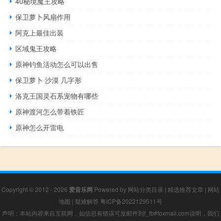
40秘境魔王攻略
保卫萝卜风扇作用
阿克上最佳出装
区域鬼王攻略
原神钓鱼活动怎么可以出售
保卫萝卜 沙漠 几字形
洛克王国灵石系宠物有哪些
原神渡河怎么带着铁匠
原神怎么开雷电
Copyright © 2012 - 2026
爱音乐网
Powered by
网站分类目录
|
精选推荐文章
|
网站
地图
|
疑难解答
粤ICP备2022129511号
声明：本站内容来自互联网，如信息有错误可发邮件到f_fb#foxmail.com说明，我们