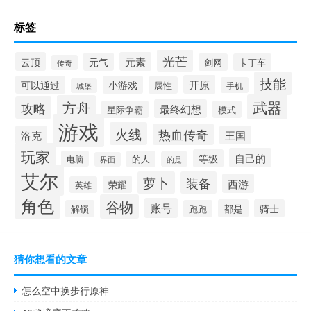
标签
光芒
云顶
元素
元气
剑网
卡丁车
传奇
技能
开原
可以通过
小游戏
属性
手机
城堡
武器
方舟
攻略
最终幻想
星际争霸
模式
游戏
火线
热血传奇
洛克
王国
玩家
自己的
等级
电脑
的人
的是
界面
艾尔
萝卜
装备
西游
荣耀
英雄
角色
谷物
账号
都是
骑士
解锁
跑跑
猜你想看的文章
怎么空中换步行原神