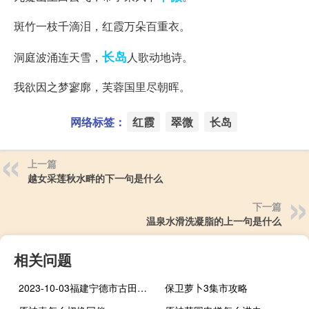
斑竹一枝千滴泪，红霞万朵百重衣。
长岛
洞庭波涌连天雪，
人歌动地诗。
我欲因之梦寥廓，芙蓉国里尽朝晖。
网络标签：
红霞
翠微
长岛
上一篇
越女采莲秋水畔的下一句是什么
下一篇
温泉水滑洗凝脂的上一句是什么
相关问题
2023-10-03福建宁德市古田县(海鲜菇)的报价是多少
保卫萝卜3集市攻略