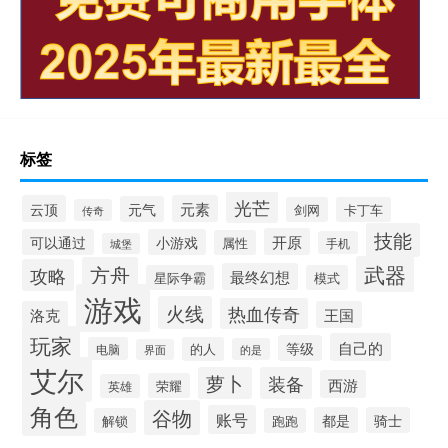
标签
光芒
云顶
元素
元气
剑网
卡丁车
传奇
技能
开原
可以通过
小游戏
属性
手机
城堡
武器
方舟
攻略
最终幻想
星际争霸
模式
游戏
火线
热血传奇
洛克
王国
玩家
自己的
等级
电脑
的人
的是
界面
艾尔
萝卜
装备
西游
荣耀
英雄
角色
谷物
账号
都是
骑士
解锁
跑跑