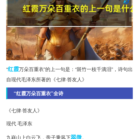
红霞
“
万朵百重衣”的上一句是：“斑竹一枝千滴泪”，诗句出
自现代毛泽东所著的《七律·答友人》
“红霞万朵百重衣”全诗
《七律·答友人》
现代 毛泽东
翠微
九嶷山上白云飞，帝子乘风下
。