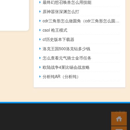
最终幻想召唤兽怎么用技能
原神嚣张深渊怎么打
cdr三角形怎么做圆角（cdr三角形怎么圆角）
csol 枪王模式
cf历史版本下载器
洛克王国500洛克钻多少钱
怎么查看元气骑士金币任务
欧陆战争4莱比锡会战攻略
分析纯AR（分析纯）
小男孩