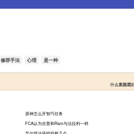
修辞手法
心理
是一种
什么素颜霜
原神怎么开智巧任务
FCA认为吉普和Ram与法拉利一样
艾尔登法环护符戴几个