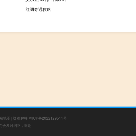
红绸奇遇攻略
站地图
|
疑难解答
粤ICP备2022129511号
，我们会及时纠正，谢谢