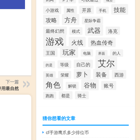
技能
开原
小游戏
属性
手机
方舟
攻略
星际争霸
武器
最终幻想
洛克
模式
游戏
火线
热血传奇
玩家
王国
电脑
的人
界面
艾尔
自己的
等级
的是
萝卜
装备
西游
荣耀
英雄
下一篇
角色
谷物
账号
解锁
好用最自然
都是
骑士
跑跑
猜你想看的文章
cf手游鹰爪多少排位币