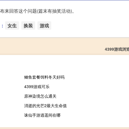
小布来回答这个问题(篇末有抽奖活动)。
：
女生
换装
游戏
4399游戏浏
鲫鱼套餐饵料冬天好吗
4399游戏可乐
原神染境怎么通关
消逝的光芒2最大生命值
诛仙手游逍遥间在哪