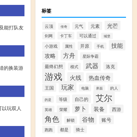
标签
光芒
云顶
元素
元气
传奇
以及能打队友
可以通过
剑网
卡丁车
城堡
技能
开原
小游戏
属性
手机
方舟
攻略
星际争霸
武器
最终幻想
洛克
模式
错的换装游
游戏
火线
热血传奇
玩家
王国
电脑
的人
界面
艾尔
自己的
等级
的是
萝卜
装备
还可以玩双人
西游
荣耀
英雄
角色
谷物
账号
解锁
都是
骑士
跑跑