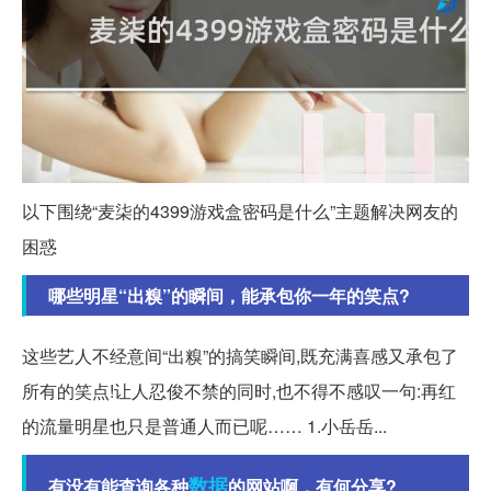
以下围绕“麦柒的4399游戏盒密码是什么”主题解决网友的
困惑
哪些明星“出糗”的瞬间，能承包你一年的笑点?
这些艺人不经意间“出糗”的搞笑瞬间,既充满喜感又承包了
所有的笑点!让人忍俊不禁的同时,也不得不感叹一句:再红
的流量明星也只是普通人而已呢…… 1.小岳岳...
数据
有没有能查询各种
的网站啊，有何分享?