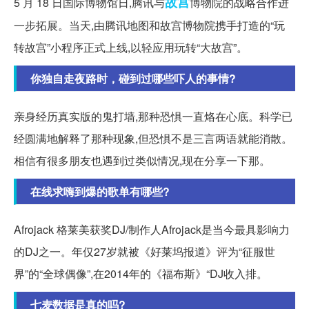
故宫
5 月 18 日国际博物馆日,腾讯与
博物院的战略合作进
一步拓展。当天,由腾讯地图和故宫博物院携手打造的“玩
转故宫”小程序正式上线,以轻应用玩转“大故宫”。
你独自走夜路时，碰到过哪些吓人的事情?
亲身经历真实版的鬼打墙,那种恐惧一直烙在心底。科学已
经圆满地解释了那种现象,但恐惧不是三言两语就能消散。
相信有很多朋友也遇到过类似情况,现在分享一下那。
在线求嗨到爆的歌单有哪些?
Afrojack 格莱美获奖DJ/制作人Afrojack是当今最具影响力
的DJ之一。年仅27岁就被《好莱坞报道》评为“征服世
界”的“全球偶像”,在2014年的《福布斯》“DJ收入排。
七麦数据是真的吗?