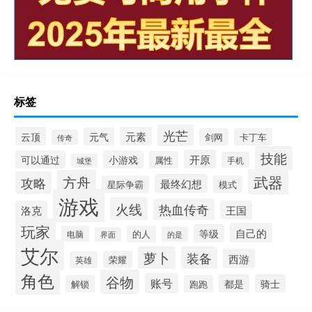
标签
光芒
云顶
元素
元气
剑网
卡丁车
传奇
技能
开原
可以通过
小游戏
属性
手机
城堡
武器
方舟
攻略
最终幻想
星际争霸
模式
游戏
火线
热血传奇
洛克
王国
玩家
自己的
等级
电脑
的人
的是
界面
艾尔
萝卜
装备
西游
荣耀
英雄
角色
谷物
账号
都是
骑士
解锁
跑跑