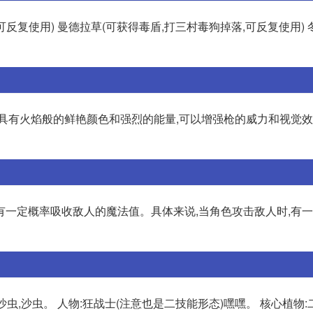
可反复使用) 曼德拉草(可获得毒盾,打三村毒狗掉落,可反复使用) 
具有火焰般的鲜艳颜色和强烈的能量,可以增强枪的威力和视觉效
有一定概率吸收敌人的魔法值。具体来说,当角色攻击敌人时,有
沙虫,沙虫。 人物:狂战士(注意也是二技能形态)嘿嘿。 核心植物: