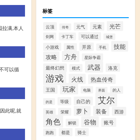
标签
光芒
云顶
元素
元气
传奇
园拉满,本人
可以通过
剑网
卡丁车
城堡
技能
开原
小游戏
属性
手机
方舟
攻略
星际争霸
武器
最终幻想
洛克
模式
,不可以循
游戏
火线
热血传奇
玩家
王国
电脑
的人
界面
艾尔
自己的
等级
的是
萝卜
装备
因此呢,就
西游
荣耀
英雄
角色
谷物
账号
解锁
都是
骑士
跑跑