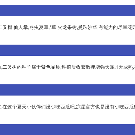
(二叉树,仙人掌,冬虫夏草,*草,火龙果树,曼珠沙华,有能力的尽量花
二叉树的种子属于紫色品质,种植后收获散弹增强天赋,1天成熟
去,在这个夏天小伙伴们没少吃西瓜吧,凉屋官方也是没有少吃西瓜!