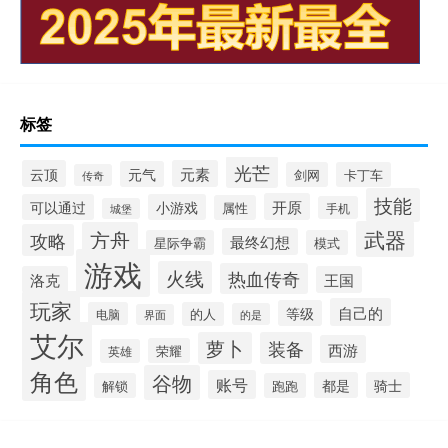
标签
光芒
云顶
元素
元气
剑网
卡丁车
传奇
技能
开原
可以通过
小游戏
属性
手机
城堡
武器
方舟
攻略
最终幻想
星际争霸
模式
游戏
火线
热血传奇
洛克
王国
玩家
自己的
等级
电脑
的人
的是
界面
艾尔
萝卜
装备
西游
荣耀
英雄
角色
谷物
账号
都是
骑士
解锁
跑跑