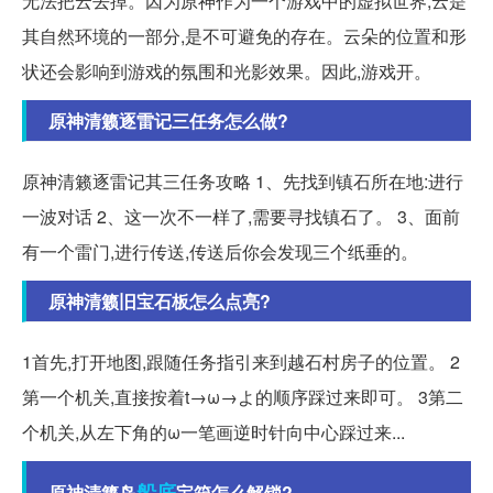
无法把云去掉。因为原神作为一个游戏中的虚拟世界,云是
其自然环境的一部分,是不可避免的存在。云朵的位置和形
状还会影响到游戏的氛围和光影效果。因此,游戏开。
原神清籁逐雷记三任务怎么做?
原神清籁逐雷记其三任务攻略 1、先找到镇石所在地:进行
一波对话 2、这一次不一样了,需要寻找镇石了。 3、面前
有一个雷门,进行传送,传送后你会发现三个纸垂的。
原神清籁旧宝石板怎么点亮?
1首先,打开地图,跟随任务指引来到越石村房子的位置。 2
第一个机关,直接按着t→ω→よ的顺序踩过来即可。 3第二
个机关,从左下角的ω一笔画逆时针向中心踩过来...
船底
原神清籁岛
宝箱怎么解锁?