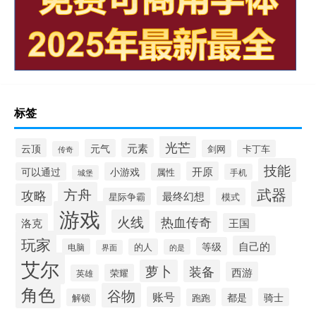
标签
光芒
云顶
元素
元气
剑网
卡丁车
传奇
技能
开原
可以通过
小游戏
属性
手机
城堡
武器
方舟
攻略
最终幻想
星际争霸
模式
游戏
火线
热血传奇
洛克
王国
玩家
自己的
等级
电脑
的人
的是
界面
艾尔
萝卜
装备
西游
荣耀
英雄
角色
谷物
账号
都是
骑士
解锁
跑跑