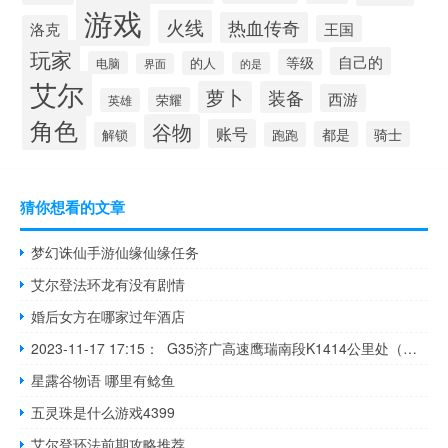
游戏
火线
热血传奇
洛克
王国
玩家
自己的
等级
电脑
的人
的是
界面
艾尔
萝卜
装备
西游
荣耀
英雄
角色
谷物
账号
都是
骑士
解锁
跑跑
猜你想看的文章
梦幻诛仙手游仙缘仙缘任务
艾尔登法环龙有没有剧情
婚后女方在哪家过年酒店
2023-11-17 17:15： G35济广高速鹰瑞南段K1414公里处（宁都东服务区至瑞金北停车区区间，往广州方向）一辆货车发生故障，单道缓慢通行。lj ​​​
星露谷物语 哪里有鲶鱼
五灵珠是什么游戏4399
艾尔登环法前期攻略推荐