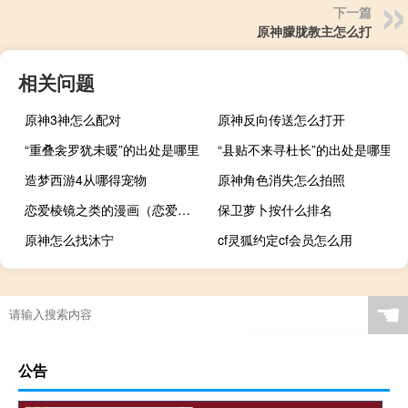
下一篇
原神朦胧教主怎么打
相关问题
原神3神怎么配对
原神反向传送怎么打开
“重叠衾罗犹未暖”的出处是哪里
“县贴不来寻杜长”的出处是哪里
造梦西游4从哪得宠物
原神角色消失怎么拍照
恋爱棱镜之类的漫画（恋爱棱镜漫画）
保卫萝卜按什么排名
原神怎么找沐宁
cf灵狐约定cf会员怎么用
☚
公告