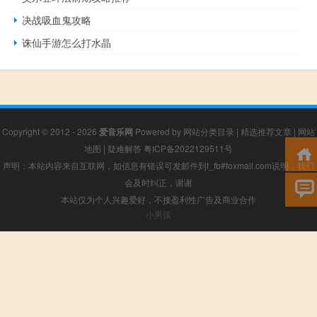
决战吸血鬼攻略
诛仙手游怎么打水晶
Copyright © 2012 - 2026
爱音乐网
Powered by
网站分类目录
|
精选推荐文章
|
网站
地图
|
疑难解答
粤ICP备2022129511号
声明：本站内容来自互联网，如信息有错误可发邮件到f_fb#foxmail.com说明，我们
会及时纠正，谢谢
本站仅为个人兴趣爱好，不接盈利性广告及商业合作
小男孩