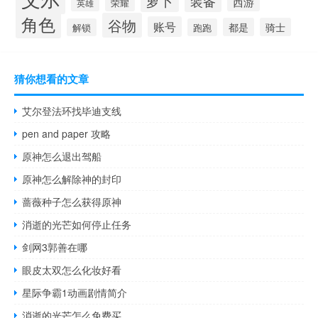
萝卜
装备
西游
荣耀
英雄
角色
谷物
账号
都是
骑士
解锁
跑跑
猜你想看的文章
艾尔登法环找毕迪支线
pen and paper 攻略
原神怎么退出驾船
原神怎么解除神的封印
蔷薇种子怎么获得原神
消逝的光芒如何停止任务
剑网3郭善在哪
眼皮太双怎么化妆好看
星际争霸1动画剧情简介
消逝的光芒怎么免费买