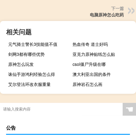
下一篇
电脑原神怎么吃药
相关问题
元气骑士警长3技能值不值
热血传奇 道士好吗
剑网3都有哪些优势
亚克力原神贴纸怎么贴
原神怎么玩发
csol僵尸升级在哪
诛仙手游鸿利经验怎么得
澳大利亚出国的条件
艾尔登法环改衣服重量
原神岩石怎么画
☚
公告