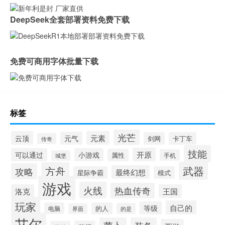
DeepSeek全套部署资料免费下载
免费可商用字体批量下载
标签
光芒
云顶
元素
元气
剑网
卡丁车
传奇
技能
开原
可以通过
小游戏
属性
手机
城堡
武器
方舟
攻略
最终幻想
星际争霸
模式
游戏
火线
热血传奇
洛克
王国
玩家
自己的
等级
电脑
的人
的是
界面
艾尔