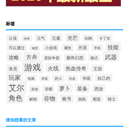
标签
光芒
云顶
元素
元气
剑网
卡丁车
传奇
技能
开原
可以通过
小游戏
属性
手机
城堡
武器
方舟
攻略
最终幻想
星际争霸
模式
游戏
火线
热血传奇
洛克
王国
玩家
自己的
等级
电脑
的人
的是
界面
艾尔
萝卜
装备
西游
荣耀
英雄
角色
谷物
账号
都是
骑士
解锁
跑跑
猜你想看的文章