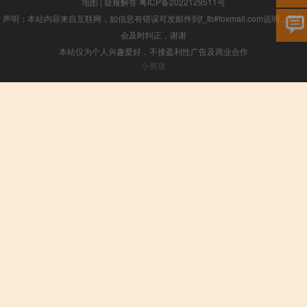
地图
|
疑难解答
粤ICP备2022129511号
声明：本站内容来自互联网，如信息有错误可发邮件到f_fb#foxmail.com说明，我们
会及时纠正，谢谢
本站仅为个人兴趣爱好，不接盈利性广告及商业合作
小男孩