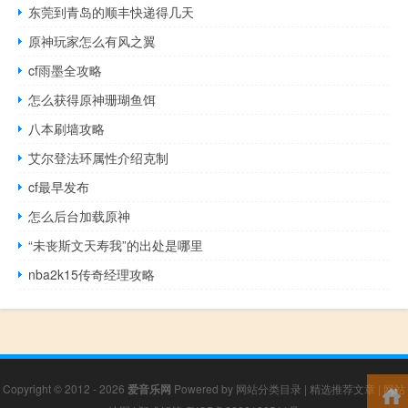
东莞到青岛的顺丰快递得几天
原神玩家怎么有风之翼
cf雨墨全攻略
怎么获得原神珊瑚鱼饵
八本刷墙攻略
艾尔登法环属性介绍克制
cf最早发布
怎么后台加载原神
“未丧斯文天寿我”的出处是哪里
nba2k15传奇经理攻略
Copyright © 2012 - 2026
爱音乐网
Powered by
网站分类目录
|
精选推荐文章
|
网站