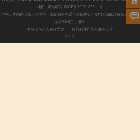
地图
|
疑难解答
粤ICP备2022129511号
声明：本站内容来自互联网，如信息有错误可发邮件到f_fb#foxmail.com说明，我们
会及时纠正，谢谢
本站仅为个人兴趣爱好，不接盈利性广告及商业合作
小男孩