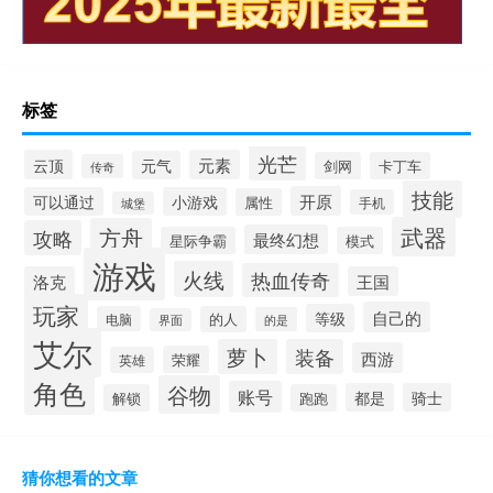
标签
光芒
云顶
元素
元气
剑网
卡丁车
传奇
技能
开原
可以通过
小游戏
属性
手机
城堡
武器
方舟
攻略
最终幻想
星际争霸
模式
游戏
火线
热血传奇
洛克
王国
玩家
自己的
等级
电脑
的人
的是
界面
艾尔
萝卜
装备
西游
荣耀
英雄
角色
谷物
账号
都是
骑士
解锁
跑跑
猜你想看的文章