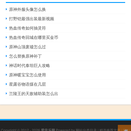
原神外服头像怎么换
打野铠最强出装最新视频
热血传奇如何抽灵符
热血传奇回城在哪里买金币
原神山顶废墟怎么过
怎么替换原神补丁
神话时代泰坦巨人攻略
原神暖宝宝怎么使用
星露谷物语煤在几层
兰陵王的天敌辅助装怎么出
Copyright © 2012 - 2026
爱音乐网
Powered by
网站分类目录
|
精选推荐文章
|
网站