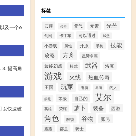
标签
光芒
云顶
元素
元气
传奇
以及一个e
可以通过
剑网
卡丁车
城堡
技能
开原
小游戏
属性
手机
方舟
攻略
星际争霸
武器
最终幻想
洛克
模式
3. 提高角
游戏
火线
热血传奇
玩家
王国
电脑
的人
界面
艾尔
自己的
等级
的是
萝卜
装备
西游
可以快速破
荣耀
英雄
角色
谷物
账号
解锁
都是
骑士
跑跑