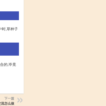
中时,草种子
合的,毕竟
下一篇
交流怎么做