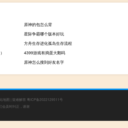
原神的包怎么背
星际争霸哪个版本好玩
方舟生存进化孤岛生存流程
号）
4399游戏有捣蛋大鹅吗
原神怎么搜到好友名字
站地图
|
疑难解答
粤ICP备2022129511号
，我们会及时纠正，谢谢