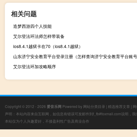
相关问题
造梦西游四个人技能
艾尔登法环法师怎样带装备
ios8.4.1越狱卡在70（ios8.4.1越狱）
山东济宁安全教育平台登录注册（怎样查询济宁安全教育平台账
艾尔登法环加攻略顺序
Copyright © 2012 - 2026
爱音乐网
Powered by
网站分类目录
|
精选推荐文章
|
网
声明：本站内容来自互联网，如信息有错误可发邮件到f_fb#foxmail.com说明
本站仅为个人兴趣爱好，不接盈利性广告及商业合作