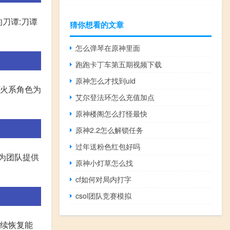
的刀谭:刀谭
猜你想看的文章
怎么弹琴在原神里面
跑跑卡丁车第五期视频下载
原神怎么才找到uid
/火系角色为
艾尔登法环怎么充值加点
原神楼阁怎么打怪最快
原神2.2怎么解锁任务
过年送粉色红包好吗
以为团队提供
原神小灯草怎么找
cf如何对局内打字
csol团队竞赛模拟
持续恢复能