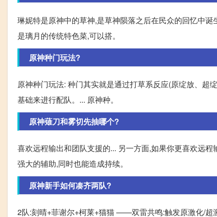
琳妮特是原神中的草神,是草神陨落之后在民众的回忆中诞生的
是璃月的传统特色菜,可以搭。
原神种门玩法?
原神种门玩法: 种门其实就是通过打草系反应(原绽放、超绽
基础来进行配队。... 原神种。
原神薙刀和雾切先抽哪个?
喜欢远程输出和团队支援的... 另一方面,如果你更喜欢
强大的辅助,同时也能造成持续。
原神新手如何凑齐两队?
2队:刻晴+菲谢尔+柯莱+猫猫 ——双雷共鸣:触发原激化