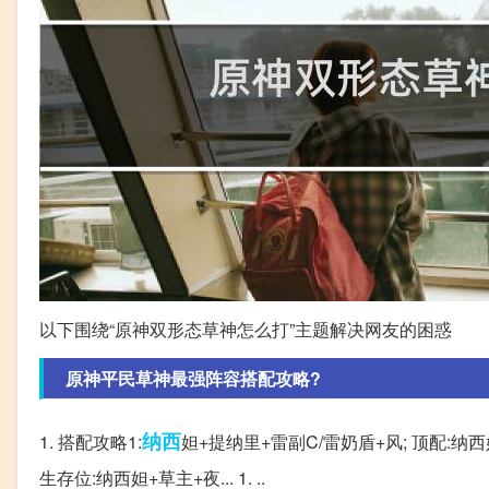
以下围绕“原神双形态草神怎么打”主题解决网友的困惑
原神平民草神最强阵容搭配攻略?
纳西
1. 搭配攻略1:
妲+提纳里+雷副C/雷奶盾+风; 顶配:纳西
生存位:纳西妲+草主+夜... 1. ..