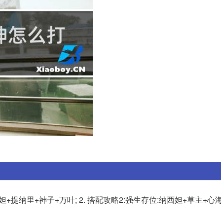
妲+提纳里+神子+万叶; 2. 搭配攻略2:强生存位:纳西妲+草主+心海