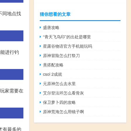
不同地点找
猜你想看的文章
盛唐攻略
“青天飞鸟印”的出处是哪里
星露谷物语官方手机能玩吗
才能进行钓
原神冒险怎么打祭刀
熹搭配攻略
csol 2成就
元原神怎么去水里
,玩家需要在
艾尔登法环怎么看骨灰
保卫萝卜四的攻略
原神荒海怎么用镜子啊
样才有最多的