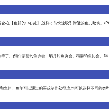
点务必在【鱼群的中心处】,这样才能快速吸引附近的鱼儿咬钩。(P
鱼竿了。例如:蒙德钓鱼协会、璃月钓鱼协会、稻妻钓鱼协会。 ￼ 
竿和鱼饵。鱼竿可以通过购买或制作获得,鱼饵可以选择不同的类