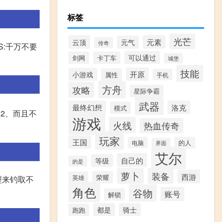
标签
光芒
云顶
元素
元气
传奇
S:千万不要
可以通过
剑网
卡丁车
城堡
技能
开原
小游戏
属性
手机
方舟
攻略
星际争霸
武器
最终幻想
洛克
模式
2、而且不
游戏
火线
热血传奇
玩家
王国
电脑
的人
界面
艾尔
自己的
等级
的是
萝卜
装备
西游
荣耀
英雄
型来钓取不
角色
谷物
账号
解锁
都是
骑士
跑跑