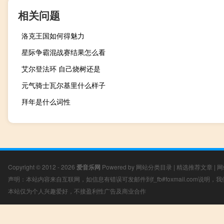
相关问题
洛克王国如何得魅力
星际争霸混战赛结果怎么看
艾尔登法环 自己烧树还是
元气骑士瓦尔基里什么样子
拜年是什么词性
Copyright © 2012 - 2026
爱音乐网
Powered by
网站分类目录
|
精选推荐文章
|
网
声明：本站内容来自互联网，如信息有错误可发邮件到f_fb#foxmail.com说明
本站仅为个人兴趣爱好，不接盈利性广告及商业合作