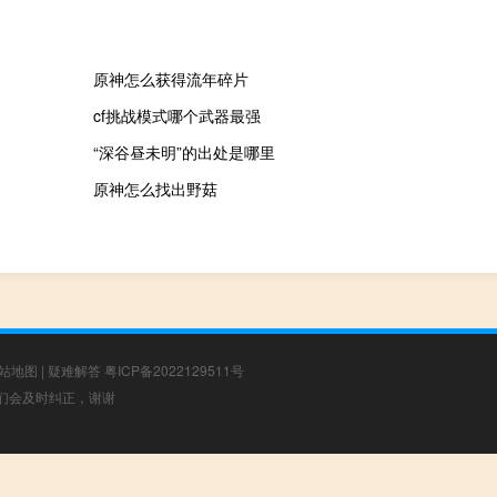
原神怎么获得流年碎片
cf挑战模式哪个武器最强
“深谷昼未明”的出处是哪里
原神怎么找出野菇
站地图
|
疑难解答
粤ICP备2022129511号
，我们会及时纠正，谢谢