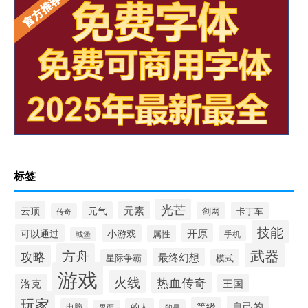
标签
光芒
云顶
元素
元气
剑网
卡丁车
传奇
技能
开原
可以通过
小游戏
属性
手机
城堡
武器
方舟
攻略
最终幻想
星际争霸
模式
游戏
火线
热血传奇
洛克
王国
玩家
自己的
等级
电脑
的人
的是
界面