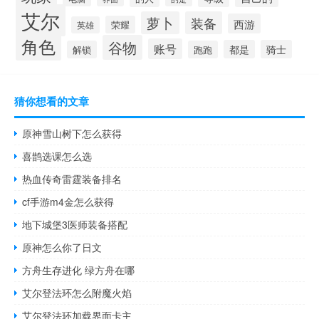
艾尔
萝卜
装备
西游
荣耀
英雄
角色
谷物
账号
都是
骑士
解锁
跑跑
猜你想看的文章
原神雪山树下怎么获得
喜鹊选课怎么选
热血传奇雷霆装备排名
cf手游m4金怎么获得
地下城堡3医师装备搭配
原神怎么你了日文
方舟生存进化 绿方舟在哪
艾尔登法环怎么附魔火焰
艾尔登法环加载界面卡主