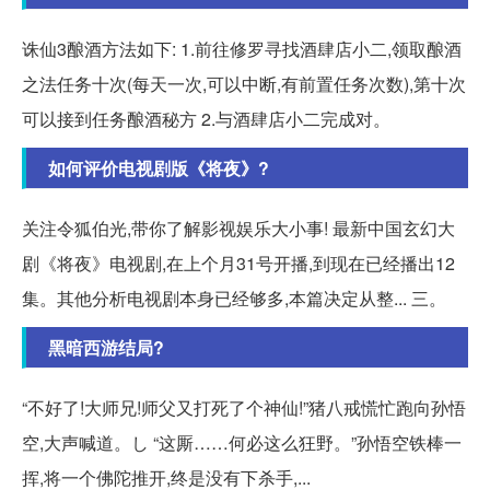
诛仙3酿酒方法如下: 1.前往修罗寻找酒肆店小二,领取酿酒
之法任务十次(每天一次,可以中断,有前置任务次数),第十次
可以接到任务酿酒秘方 2.与酒肆店小二完成对。
如何评价电视剧版《将夜》?
关注令狐伯光,带你了解影视娱乐大小事! 最新中国玄幻大
剧《将夜》电视剧,在上个月31号开播,到现在已经播出12
集。其他分析电视剧本身已经够多,本篇决定从整... 三。
黑暗西游结局?
“不好了!大师兄!师父又打死了个神仙!”猪八戒慌忙跑向孙悟
空,大声喊道。し “这厮……何必这么狂野。”孙悟空铁棒一
挥,将一个佛陀推开,终是没有下杀手,...