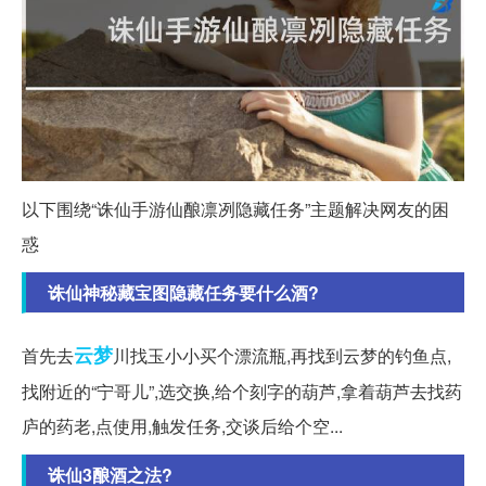
以下围绕“诛仙手游仙酿凛冽隐藏任务”主题解决网友的困
惑
诛仙神秘藏宝图隐藏任务要什么酒?
云梦
首先去
川找玉小小买个漂流瓶,再找到云梦的钓鱼点,
找附近的“宁哥儿”,选交换,给个刻字的葫芦,拿着葫芦去找药
庐的药老,点使用,触发任务,交谈后给个空...
诛仙3酿酒之法?