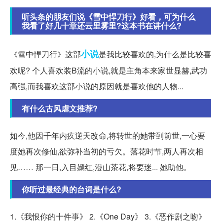
听头条的朋友们说《雪中悍刀行》好看，可为什么
我看了好几十章还云里雾里?这本书在讲什么?
小说
《雪中悍刀行》这部
是我比较喜欢的,为什么是比较喜
欢呢? 个人喜欢装B流的小说,就是主角本来家世显赫,武功
高强,而我喜欢这部小说的原因就是喜欢他的人物...
有什么古风虐文推荐?
如今,他因千年内疚逆天改命,将转世的她带到前世,一心要
度她再次修仙,欲弥补当初的亏欠。落花时节,两人再次相
见…… 那一日,入目嫣红,漫山茶花,将要迷... 她助他。
你听过最经典的台词是什么?
1.《我恨你的十件事》 2.《One Day》 3.《恶作剧之吻》