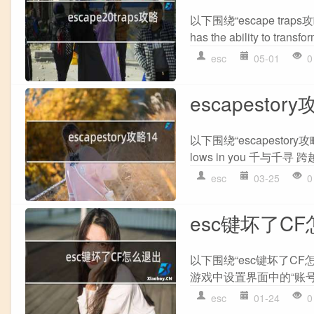
以下围绕“escape trap
has the ability to transfo
esc
05-01
0
escapestor
以下围绕“escapesto
lows in you 千与千寻 
esc
03-25
0
esc键坏了C
以下围绕“esc键坏了CF
游戏中设置界面中的“账号”选
esc
01-24
0