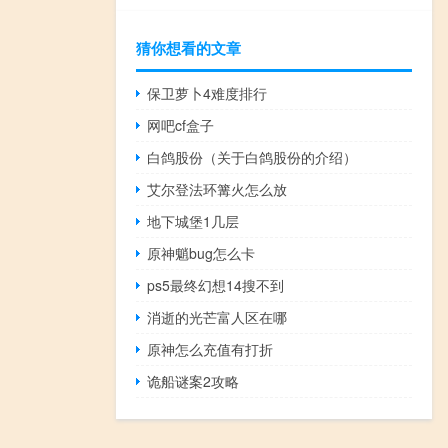
猜你想看的文章
保卫萝卜4难度排行
网吧cf盒子
白鸽股份（关于白鸽股份的介绍）
艾尔登法环篝火怎么放
地下城堡1几层
原神魈bug怎么卡
ps5最终幻想14搜不到
消逝的光芒富人区在哪
原神怎么充值有打折
诡船谜案2攻略