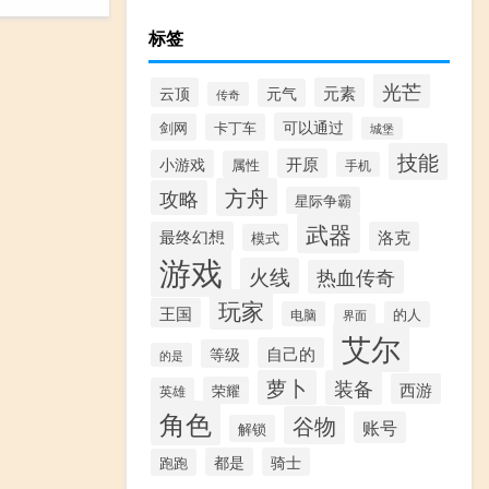
标签
光芒
云顶
元素
元气
传奇
可以通过
剑网
卡丁车
城堡
技能
开原
小游戏
属性
手机
方舟
攻略
星际争霸
武器
最终幻想
洛克
模式
游戏
火线
热血传奇
玩家
王国
电脑
的人
界面
艾尔
自己的
等级
的是
萝卜
装备
西游
荣耀
英雄
角色
谷物
账号
解锁
都是
骑士
跑跑