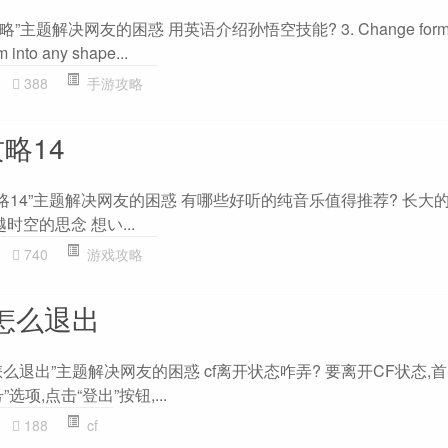
s攻略”主题解决网友的困惑 用英语介绍孙悟空技能? 3. Change form:
rm into any shape...
388
手游攻略
y攻略14
ry攻略14”主题解决网友的困惑 有哪些好听的纯音乐值得推荐? 长大的时限 
跨越时空的思念 想い...
740
游戏攻略
F怎么退出
怎么退出”主题解决网友的困惑 cf离开状态咋弄? 要离开CF状态,
项,点击“登出”按钮,...
188
cf