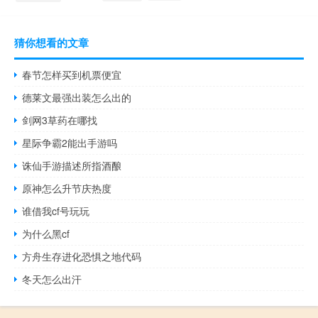
猜你想看的文章
春节怎样买到机票便宜
德莱文最强出装怎么出的
剑网3草药在哪找
星际争霸2能出手游吗
诛仙手游描述所指酒酿
原神怎么升节庆热度
谁借我cf号玩玩
为什么黑cf
方舟生存进化恐惧之地代码
冬天怎么出汗