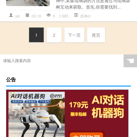
神中,采集琉璃袋的方法是通过与琉璃袋
树互动来获取。首先,你需要找到...
ysl
02-16
0
685
原神ol
1
2
下一页
尾页
☚
公告