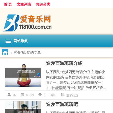
首 页
文章列表
知识分类
网站导航
>
有关“琉璃”的文章
造梦西游琉璃介绍
以下围绕“造梦西游琉璃介绍”主题解决
网友的困惑 造梦西游外传琉璃最强配
置? 一、造梦西游ol琉璃技能搭配一:
1、技能搭配:万金油配招,PVP,PVE皆...
zlx
03-29
0
880
造梦西游
造梦西游琉璃吧
以下围绕“造梦西游琉璃吧”主题解决网