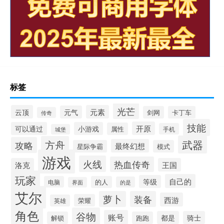
标签
光芒
云顶
元素
元气
剑网
卡丁车
传奇
技能
开原
可以通过
小游戏
属性
手机
城堡
武器
方舟
攻略
最终幻想
星际争霸
模式
游戏
火线
热血传奇
洛克
王国
玩家
自己的
等级
电脑
的人
的是
界面
艾尔
萝卜
装备
西游
荣耀
英雄
角色
谷物
账号
都是
骑士
解锁
跑跑