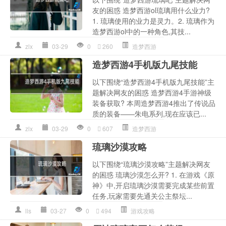
友的困惑 造梦西游ol琉璃用什么业力?
1. 琉璃使用的业力是灵力。2. 琉璃作为
造梦西游ol中的一种角色,其技...
zlx
03-29
0
260
造梦西游
造梦西游4手机版九尾技能
以下围绕“造梦西游4手机版九尾技能”主
题解决网友的困惑 造梦西游4手游神级
装备获取? 本周造梦西游4推出了传说品
质的装备——朱电系列,现在应该已...
zlx
03-29
0
607
造梦西游
琉璃沙漠攻略
以下围绕“琉璃沙漠攻略”主题解决网友
的困惑 琉璃沙漠怎么开? 1. 在游戏《原
神》中,开启琉璃沙漠需要完成某些前置
任务,玩家需要先通关公主祭坛...
lls
03-27
0
494
游戏攻略