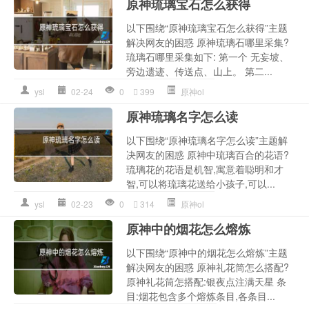
原神琉璃宝石怎么获得
以下围绕“原神琉璃宝石怎么获得”主题
解决网友的困惑 原神琉璃石哪里采集?
琉璃石哪里采集如下: 第一个 无妄坡、
旁边遗迹、传送点、山上。 第二...
ysl
02-24
0
399
原神ol
原神琉璃名字怎么读
以下围绕“原神琉璃名字怎么读”主题解
决网友的困惑 原神中琉璃百合的花语?
琉璃花的花语是机智,寓意着聪明和才
智,可以将琉璃花送给小孩子,可以...
ysl
02-23
0
314
原神ol
原神中的烟花怎么熔炼
以下围绕“原神中的烟花怎么熔炼”主题
解决网友的困惑 原神礼花筒怎么搭配?
原神礼花筒怎搭配:银夜点注满天星 条
目:烟花包含多个熔炼条目,各条目...