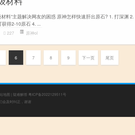
级材料
料”主题解决网友的困惑 原神怎样快速肝出原石? 1. 打深渊 2.
2-10原石 4. ...
227
原神ol
6
7
8
9
下一页
尾页
站地图
|
疑难解答
粤ICP备2022129511号
，我们会及时纠正，谢谢