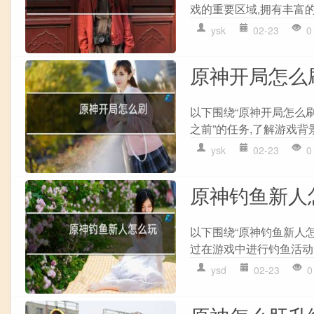
戏的重要区域,拥有丰富的
ysk
02-23
0
原神开局怎么
以下围绕“原神开局怎么刷
之前”的任务,了解游戏背景和
ysk
02-23
0
原神钓鱼新人
以下围绕“原神钓鱼新人怎
过在游戏中进行钓鱼活动。2
ysd
02-23
0