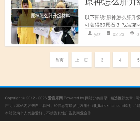
原神怎么肝升
以下围绕“原神怎么肝升级材
可获得60原石 3. 找宝箱可获得
ysz
02-23
0
首页
上一页
3
4
5
Copyright © 2012 - 2026
爱音乐网
Powered by
网站分类目录
|
精选推荐文章
|
网
声明：本站内容来自互联网，如信息有错误可发邮件到f_fb#foxmail.com说明
本站仅为个人兴趣爱好，不接盈利性广告及商业合作