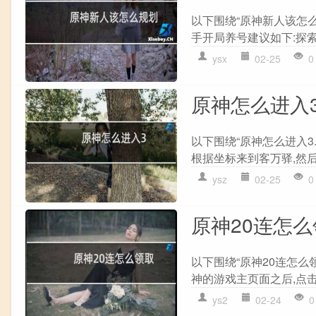
以下围绕“原神新人该怎么
手开局养号建议如下:探索世
ysx
02-25
0
原神怎么进入3
以下围绕“原神怎么进入3.
根据坐标来到客万驿,然后
ysz
02-25
0
原神20连怎
以下围绕“原神20连怎么
神的游戏主页面之后,点击
ys2
02-24
0