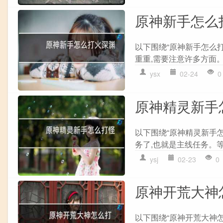
原神新手怎么
以下围绕“原神新手怎么
重重,需要注意许多方面。
ysx
02-24
0
原神精灵新手
以下围绕“原神精灵新手怎
务了,也就是主线任务。等
ysj
02-23
0
原神开荒大神
以下围绕“原神开荒大神怎