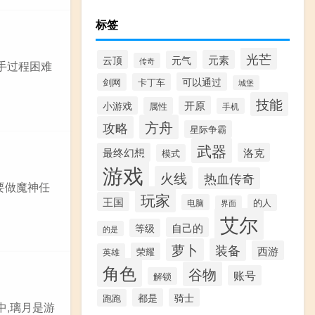
标签
光芒
云顶
元素
元气
传奇
手过程困难
可以通过
剑网
卡丁车
城堡
技能
开原
小游戏
属性
手机
方舟
攻略
星际争霸
武器
最终幻想
洛克
模式
游戏
火线
热血传奇
要做魔神任
玩家
王国
电脑
的人
界面
艾尔
自己的
等级
的是
萝卜
装备
西游
荣耀
英雄
角色
谷物
账号
解锁
都是
骑士
跑跑
中,璃月是游