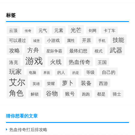
标签
光芒
云顶
元素
元气
剑网
卡丁车
传奇
技能
开原
可以通过
小游戏
属性
手机
城堡
武器
方舟
攻略
最终幻想
星际争霸
模式
游戏
火线
热血传奇
洛克
王国
玩家
自己的
等级
电脑
的人
的是
界面
艾尔
萝卜
装备
西游
荣耀
英雄
角色
谷物
账号
都是
骑士
解锁
跑跑
猜你想看的文章
热血传奇打后排攻略