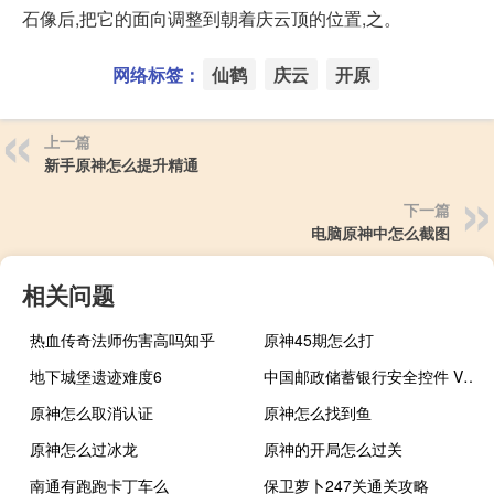
石像后,把它的面向调整到朝着庆云顶的位置,之。
网络标签：
仙鹤
庆云
开原
上一篇
新手原神怎么提升精通
下一篇
电脑原神中怎么截图
相关问题
热血传奇法师伤害高吗知乎
原神45期怎么打
地下城堡遗迹难度6
中国邮政储蓄银行安全控件 V2.3.3.40 官方最新版（中国邮政储蓄银行安全控件 V2.3.3.40 官方最新版功能简介）
原神怎么取消认证
原神怎么找到鱼
原神怎么过冰龙
原神的开局怎么过关
南通有跑跑卡丁车么
保卫萝卜247关通关攻略