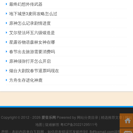
最终幻想外传武器
地下城堡3麦田攻略怎么过
原神怎么记录剧情进度
艾尔登法环五六级锻造是
星露谷物语森林女神在哪
春节出去旅游需要消费吗
原神须弥打开怎么开启
烟台大剧院春节退票吗现在
方舟生存进化神鹿
Copyright © 2012 - 2026
爱音乐网
Powered by
网站分类目录
|
精选推荐文章
|
网站
地图
|
疑难解答
粤ICP备2022129511号
声明：本站内容来自互联网，如信息有错误可发邮件到f_fb#foxmail.com说明，我们