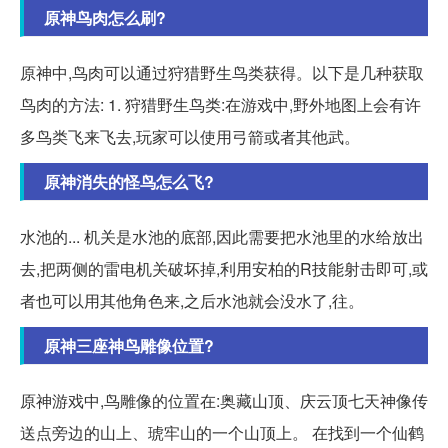
原神鸟肉怎么刷?
原神中,鸟肉可以通过狩猎野生鸟类获得。以下是几种获取
鸟肉的方法: 1. 狩猎野生鸟类:在游戏中,野外地图上会有许
多鸟类飞来飞去,玩家可以使用弓箭或者其他武。
原神消失的怪鸟怎么飞?
水池的... 机关是水池的底部,因此需要把水池里的水给放出
去,把两侧的雷电机关破坏掉,利用安柏的R技能射击即可,或
者也可以用其他角色来,之后水池就会没水了,往。
原神三座神鸟雕像位置?
原神游戏中,鸟雕像的位置在:奥藏山顶、庆云顶七天神像传
送点旁边的山上、琥牢山的一个山顶上。 在找到一个仙鹤