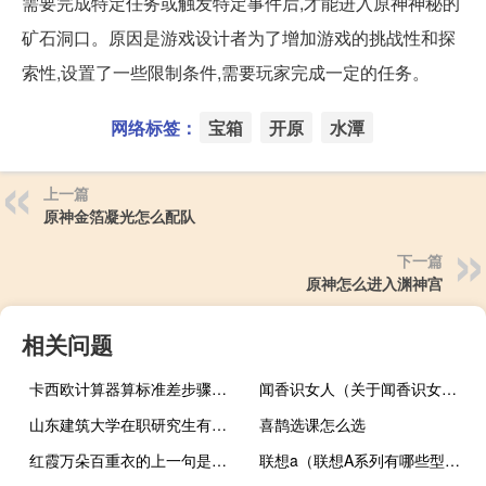
需要完成特定任务或触发特定事件后,才能进入原神神秘的
矿石洞口。原因是游戏设计者为了增加游戏的挑战性和探
索性,设置了一些限制条件,需要玩家完成一定的任务。
网络标签：
宝箱
开原
水潭
上一篇
原神金箔凝光怎么配队
下一篇
原神怎么进入渊神宫
相关问题
卡西欧计算器算标准差步骤图（卡西欧计算器算标准差）
闻香识女人（关于闻香识女人的介绍）
山东建筑大学在职研究生有哪些考试科目
喜鹊选课怎么选
红霞万朵百重衣的上一句是什么
联想a（联想A系列有哪些型号）