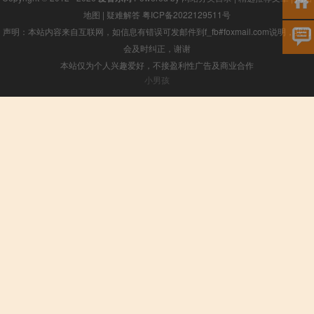
地图
|
疑难解答
粤ICP备2022129511号
声明：本站内容来自互联网，如信息有错误可发邮件到f_fb#foxmail.com说明，我们
会及时纠正，谢谢
本站仅为个人兴趣爱好，不接盈利性广告及商业合作
小男孩