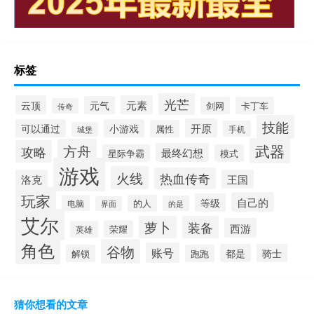
标签
光芒
云顶
元素
元气
剑网
卡丁车
传奇
技能
开原
可以通过
小游戏
属性
手机
城堡
武器
方舟
攻略
最终幻想
星际争霸
模式
游戏
火线
热血传奇
洛克
王国
玩家
自己的
等级
电脑
的人
的是
界面
艾尔
萝卜
装备
西游
荣耀
英雄
角色
谷物
账号
都是
骑士
解锁
跑跑
猜你想看的文章