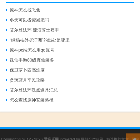
原神怎么找飞禽
冬天可以拔罐减肥吗
艾尔登法环 流浪骑士盔甲
“绿杨枝外尽汀洲”的出处是哪里
原神pc端怎么用qq账号
诛仙手游80级真仙装备
保卫萝卜四高难度
贪玩蓝月平民攻略
艾尔登法环洗点道具汇总
怎么查找原神安装路径
Copyright © 2012 - 2026
爱音乐网
Powered by
网站分类目录
|
精选推荐文章
|
网站